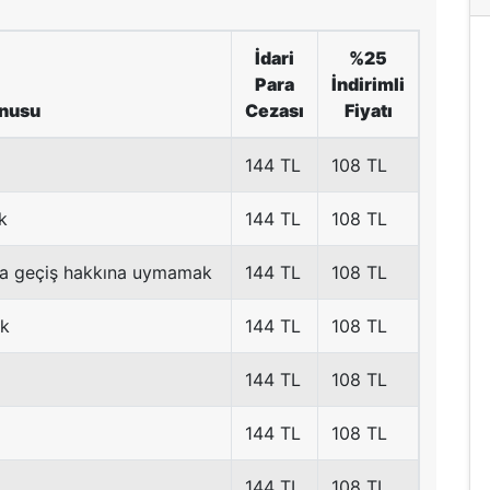
İdari
%25
Para
İndirimli
onusu
Cezası
Fiyatı
144 TL
108 TL
k
144 TL
108 TL
da geçiş hakkına uymamak
144 TL
108 TL
ak
144 TL
108 TL
144 TL
108 TL
144 TL
108 TL
144 TL
108 TL