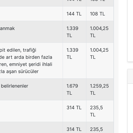
144 TL
108 TL
llanmak
1.339
1.004,25
TL
TL
it edilen, trafiği
1.339
1.004,25
e art arda birden fazla
TL
TL
ren, emniyet şeridi ihlali
zla aşan sürücüler
 belirlenenler
1.679
1.259,25
TL
TL
314 TL
235,5
TL
314 TL
235,5