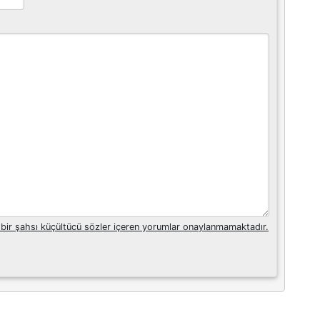
 bir şahsı küçültücü sözler içeren yorumlar onaylanmamaktadır.