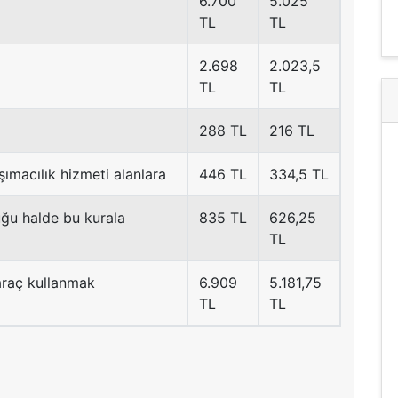
6.700
5.025
TL
TL
2.698
2.023,5
TL
TL
288 TL
216 TL
şımacılık hizmeti alanlara
446 TL
334,5 TL
uğu halde bu kurala
835 TL
626,25
TL
araç kullanmak
6.909
5.181,75
TL
TL