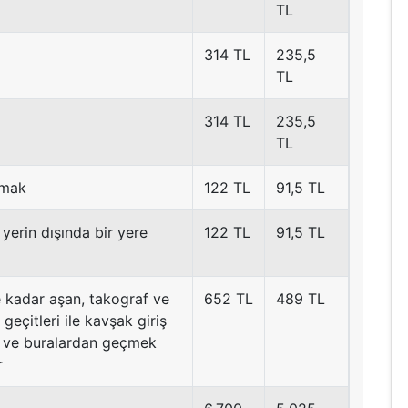
TL
314 TL
235,5
TL
314 TL
235,5
TL
amak
122 TL
91,5 TL
yerin dışında bir yere
122 TL
91,5 TL
e kadar aşan, takograf ve
652 TL
489 TL
eçitleri ile kavşak giriş
n ve buralardan geçmek
r