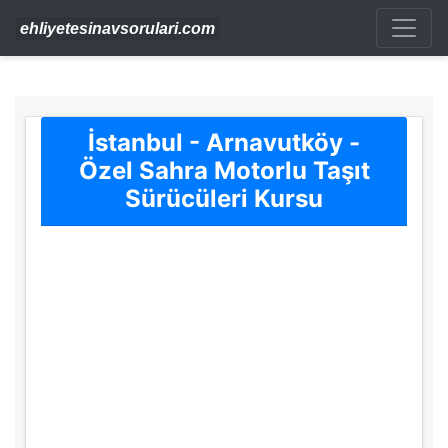
İstanbul - Arnavutköy -
Özel Sahra Motorlu Taşıt
Sürücüleri Kursu