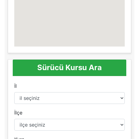
Sürücü Kursu Ara
İl
İlçe