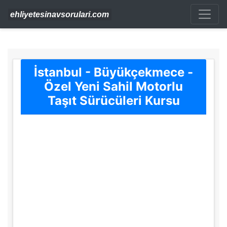
İstanbul - Büyükçekmece -
Özel Yeni Sahil Motorlu
Taşıt Sürücüleri Kursu