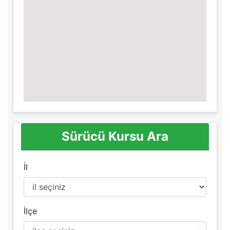
Sürücü Kursu Ara
İl
İlçe