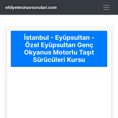
İstanbul - Eyüpsultan -
Özel Eyüpsultan Genç
Okyanus Motorlu Taşıt
Sürücüleri Kursu