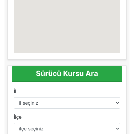
Sürücü Kursu Ara
İl
İlçe