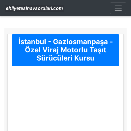
İstanbul - Gaziosmanpaşa -
Özel Viraj Motorlu Taşıt
Sürücüleri Kursu