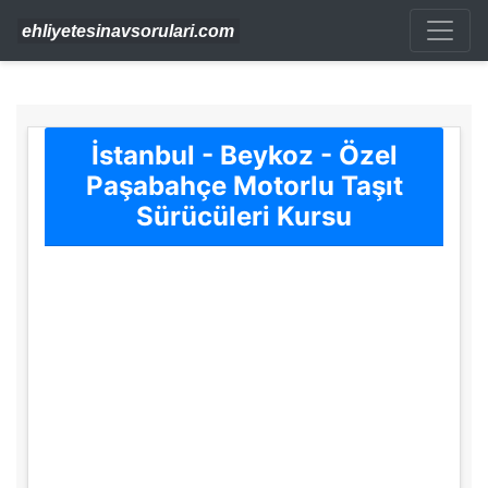
İstanbul - Beykoz - Özel
Paşabahçe Motorlu Taşıt
Sürücüleri Kursu