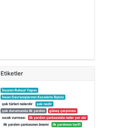
Etiketler
İnsanın Ruhsal Yapısı
İnsan Davranışlarının Kazalarla İlişkisi
şok türleri nelerdir
şok nedir
şok durumunda ilk yardım
güneş çarpması
sıcak vurması
ilk yardım çantasında neler yer alır
ilk yardım çantasının önemi
ilk yardımın tarifi