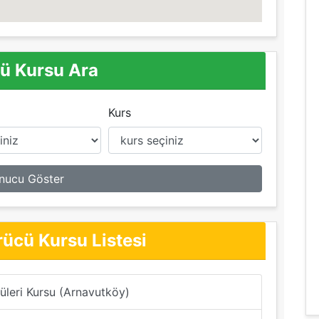
ü Kursu Ara
Kurs
nucu Göster
rücü Kursu Listesi
üleri Kursu (Arnavutköy)