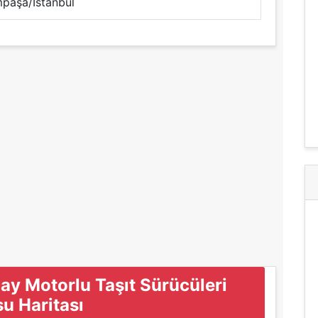
paşa/İstanbul
y Motorlu Taşıt Sürücüleri
u Haritası