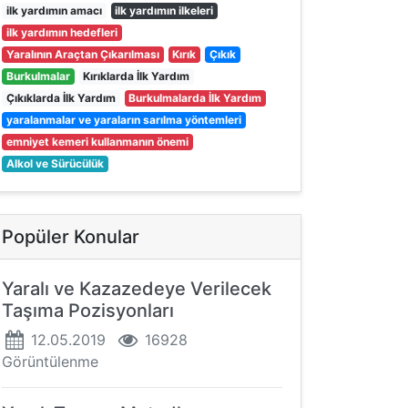
ilk yardımın amacı
ilk yardımın ilkeleri
ilk yardımın hedefleri
Yaralının Araçtan Çıkarılması
Kırık
Çıkık
Burkulmalar
Kırıklarda İlk Yardım
Çıkıklarda İlk Yardım
Burkulmalarda İlk Yardım
yaralanmalar ve yaraların sarılma yöntemleri
emniyet kemeri kullanmanın önemi
Alkol ve Sürücülük
Popüler Konular
Yaralı ve Kazazedeye Verilecek
Taşıma Pozisyonları
12.05.2019
16928
Görüntülenme