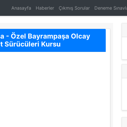
Anasayfa
Haberler
Çıkmış Sorular
Deneme Sınavl
şa - Özel Bayrampaşa Olcay
t Sürücüleri Kursu