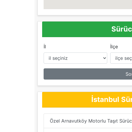
Sürüc
İl
İlçe
So
İstanbul Sü
Özel Arnavutköy Motorlu Taşıt Sürüc